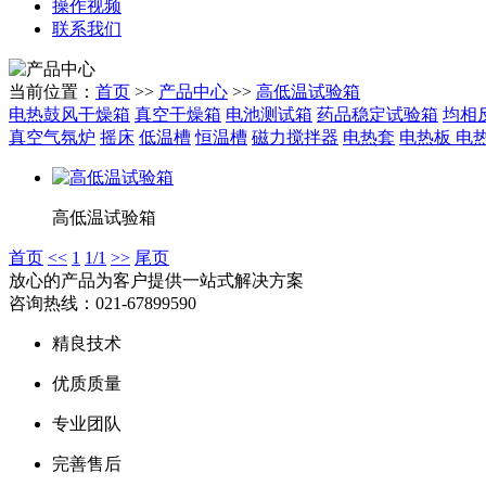
操作视频
联系我们
当前位置：
首页
>>
产品中心
>>
高低温试验箱
电热鼓风干燥箱
真空干燥箱
电池测试箱
药品稳定试验箱
均相
真空气氛炉
摇床
低温槽
恒温槽
磁力搅拌器
电热套
电热板
电
高低温试验箱
首页
<<
1
1/1
>>
尾页
放心的产品
为客户提供一站式解决方案
咨询热线：
021-67899590
精良技术
优质质量
专业团队
完善售后