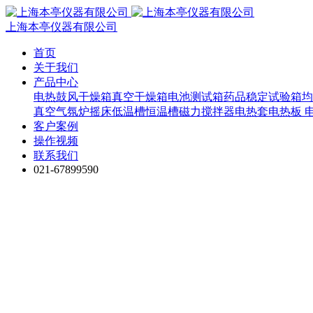
上海本亭仪器有限公司
首页
关于我们
产品中心
电热鼓风干燥箱
真空干燥箱
电池测试箱
药品稳定试验箱
均
真空气氛炉
摇床
低温槽
恒温槽
磁力搅拌器
电热套
电热板
客户案例
操作视频
联系我们
021-67899590